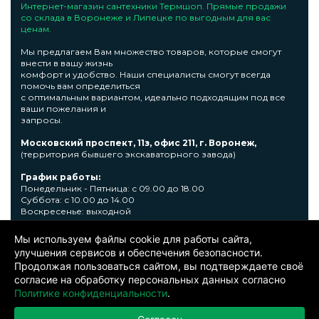
Интернет-магазин сантехники Термшоп. Прямые продажи
со склада в Воронеже и Липецке по выгодным для вас
ценам.
Мы предлагаем Вам множество товаров, которые смогут
внести в вашу жизнь
комфорт и удобство. Наши специалисты смогут всегда
помочь вам определиться
с оптимальным вариантом, идеально подходящим под все
ваши пожелания и
запросы.
Московский проспект, 11з, офис 211, г. Воронеж,
(территория бывшего экскаваторного завода)
График работы:
Понедельник - Пятница: с 09.00 до 18.00
Суббота: с 10.00 до 14.00
Воскресенье: выходной
Узнать подробную информациювы сможете по телефону +7
Мы используем файлы cookie для работы сайта,
473 300-31-39 или E-mail: sale@thermshop.ru
улучшения сервисов и обеспечения безопасности.
Продолжая пользоваться сайтом, вы подтверждаете своё
© 2024. ООО «Термшоп». Все права защищены.
Политика
согласие на обработку персональных данных согласно
конфиденциальности
. Информация представленная на сайте не
является публичной офертой. Окончательную цену уточняйте у
Политике конфиденциальности
.
менеджера по телефону: +7 473 300-31-39.Производитель представленной
продукции оставляет за собой право вносить изменения в изделия без