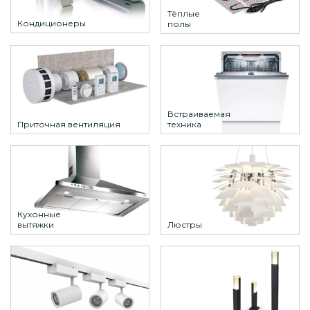
Тёплые
Кондиционеры
полы
Встраиваемая
Приточная вентиляция
техника
Кухонные
вытяжки
Люстры