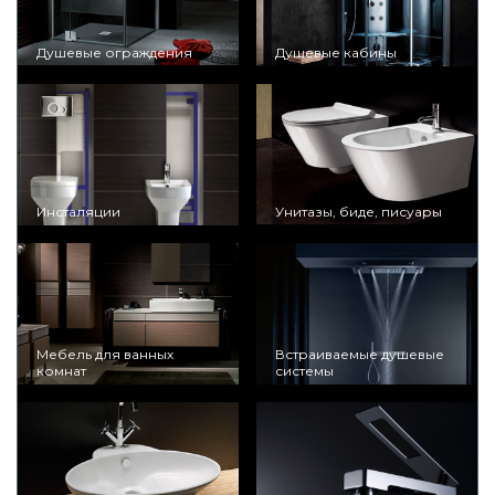
Душевые ограждения
Душевые кабины
Инсталяции
Унитазы, биде, писуары
Мебель для ванных
Встраиваемые душевые
комнат
системы