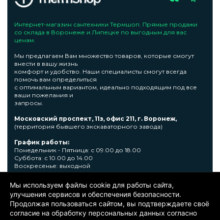
Интернет-магазин сантехники Термшоп. Прямые продажи
со склада в Воронеже и Липецке по выгодным для вас
ценам.
Мы предлагаем Вам множество товаров, которые смогут
внести в вашу жизнь
комфорт и удобство. Наши специалисты смогут всегда
помочь вам определиться
с оптимальным вариантом, идеально подходящим под все
ваши пожелания и
запросы.
Московский проспект, 11з, офис 211, г. Воронеж,
(территория бывшего экскаваторного завода)
График работы:
Понедельник - Пятница: с 09.00 до 18.00
Суббота: с 10.00 до 14.00
Воскресенье: выходной
Узнать подробную информациювы сможете по телефону +7
Мы используем файлы cookie для работы сайта,
473 300-31-39 или E-mail: sale@thermshop.ru
улучшения сервисов и обеспечения безопасности.
Продолжая пользоваться сайтом, вы подтверждаете своё
© 2024. ООО «Термшоп». Все права защищены.
Политика
согласие на обработку персональных данных согласно
конфиденциальности
. Информация представленная на сайте не
является публичной офертой. Окончательную цену уточняйте у