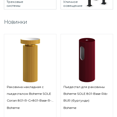
Трековые
Уличное
системы
освещение
Новинки
Раковина накладная с
Пьедестал для раковины
пьедесталом Boheme SOLE
Boheme SOLE 801-Base-Rib-
Corian 801-R-G+801-Base-R-
BUR (бургунди)
G 400*400 мм (золото)
Boheme
Boheme