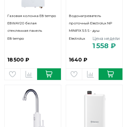
Газовая колонка E8 tempo
Водонагреватель
E8WAY20 белая
проточный Electrolux NP
стеклянная панель
MINIFIX 5.5 S - душ
Цена недели
E8 tempo
Electrolux
1 558 ₽
18 500 ₽
1640 ₽