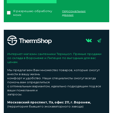
Я разрешаю обработку
персональных
моих
данных
Интернет-магазин сантехники Термшоп. Прямые продажи
со склада в Воронеже и Липецке по выгодным для вас
ценам.
Мы предлагаем Вам множество товаров, которые смогут
внести в вашу жизнь
комфорт и удобство. Наши специалисты смогут всегда
помочь вам определиться
с оптимальным вариантом, идеально подходящим под все
ваши пожелания и
запросы.
Московский проспект, 11з, офис 211, г. Воронеж,
(территория бывшего экскаваторного завода)