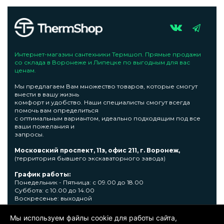
Интернет-магазин сантехники Термшоп. Прямые продажи
со склада в Воронеже и Липецке по выгодным для вас
ценам.
Мы предлагаем Вам множество товаров, которые смогут
внести в вашу жизнь
комфорт и удобство. Наши специалисты смогут всегда
помочь вам определиться
с оптимальным вариантом, идеально подходящим под все
ваши пожелания и
запросы.
Московский проспект, 11з, офис 211, г. Воронеж,
(территория бывшего экскаваторного завода)
График работы:
Понедельник - Пятница: с 09.00 до 18.00
Суббота: с 10.00 до 14.00
Воскресенье: выходной
Узнать подробную информациювы сможете по телефону +7
Мы используем файлы cookie для работы сайта,
473 300-31-39 или E-mail: sale@thermshop.ru