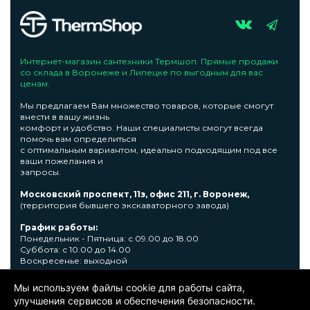
Интернет-магазин сантехники Термшоп. Прямые продажи
со склада в Воронеже и Липецке по выгодным для вас
ценам.
Мы предлагаем Вам множество товаров, которые смогут
внести в вашу жизнь
комфорт и удобство. Наши специалисты смогут всегда
помочь вам определиться
с оптимальным вариантом, идеально подходящим под все
ваши пожелания и
запросы.
Московский проспект, 11з, офис 211, г. Воронеж,
(территория бывшего экскаваторного завода)
График работы:
Понедельник - Пятница: с 09.00 до 18.00
Суббота: с 10.00 до 14.00
Воскресенье: выходной
Узнать подробную информациювы сможете по телефону +7
Мы используем файлы cookie для работы сайта,
473 300-31-39 или E-mail: sale@thermshop.ru
улучшения сервисов и обеспечения безопасности.