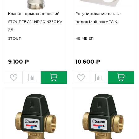
Клапан термостатический
Регулирование теплых
STOUT ГВС 1" НР 20-43°С KV
полов Multibox AFC K
2,5
STOUT
HEIMEIER
9 100 ₽
10 600 ₽