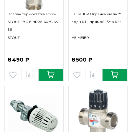
Клапан термостатический
HEIMEIER Ограничитель t°
STOUT ГВС 1" НР 35-60°С KV
воды RTL прямой 1/2" х 1/2"
1,6
STOUT
HEIMEIER
8 490 ₽
8 500 ₽