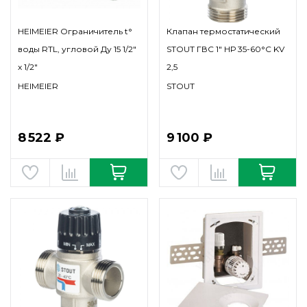
HEIMEIER Ограничитель t°
Клапан термостатический
воды RTL, угловой Ду 15 1/2"
STOUT ГВС 1" НР 35-60°С KV
х 1/2"
2,5
HEIMEIER
STOUT
8 522 ₽
9 100 ₽