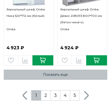
Зеркальный шкаф Onika
Зеркальный шкаф Onika
Ника 520*712 мм (белый)
Девис 208093 800*700 мм
(бетон чикаго)
Onika
Onika
4 923 ₽
4 924 ₽
Показать еще
1
2
3
4
5