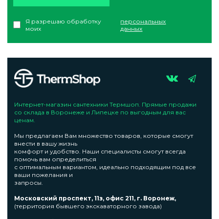
Я разрешаю обработку
персональных
моих
данных
Интернет-магазин сантехники Термшоп. Прямые продажи
со склада в Воронеже и Липецке по выгодным для вас
ценам.
Мы предлагаем Вам множество товаров, которые смогут
внести в вашу жизнь
комфорт и удобство. Наши специалисты смогут всегда
помочь вам определиться
с оптимальным вариантом, идеально подходящим под все
ваши пожелания и
запросы.
Московский проспект, 11з, офис 211, г. Воронеж,
(территория бывшего экскаваторного завода)