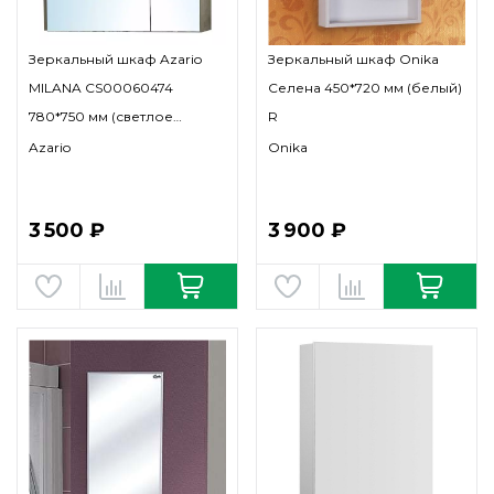
Зеркальный шкаф Azario
Зеркальный шкаф Onika
MILANA CS00060474
Селена 450*720 мм (белый)
780*750 мм (светлое
R
дерево)
Azario
Onika
3 500 ₽
3 900 ₽