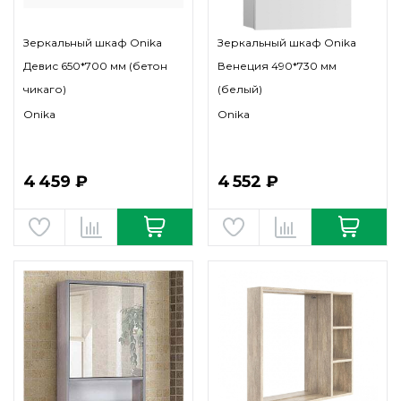
Зеркальный шкаф Onika
Зеркальный шкаф Onika
Девис 650*700 мм (бетон
Венеция 490*730 мм
чикаго)
(белый)
Onika
Onika
4 459 ₽
4 552 ₽