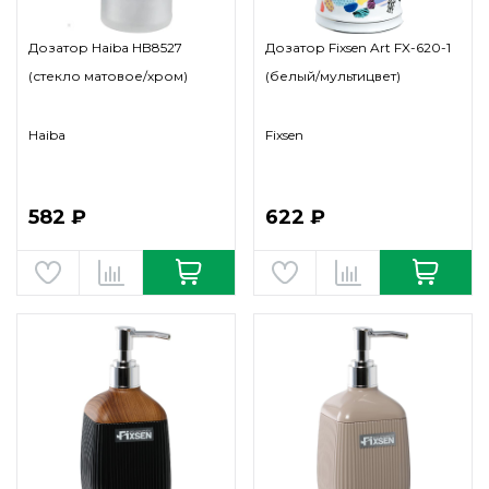
Дозатор Haiba HB8527
Дозатор Fixsen Art FX-620-1
(стекло матовое/хром)
(белый/мультицвет)
Haiba
Fixsen
582 ₽
622 ₽