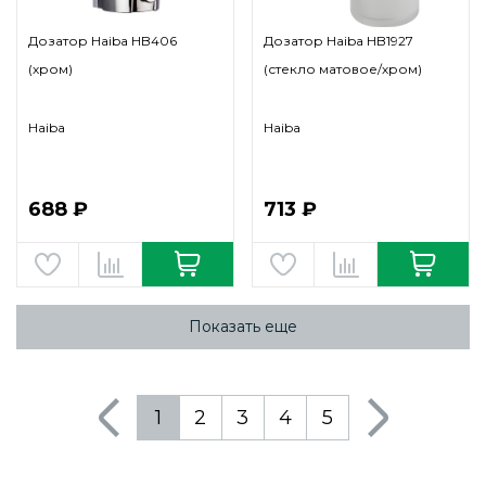
Дозатор Haiba HB406
Дозатор Haiba HB1927
(хром)
(стекло матовое/хром)
Haiba
Haiba
688 ₽
713 ₽
Показать еще
1
2
3
4
5