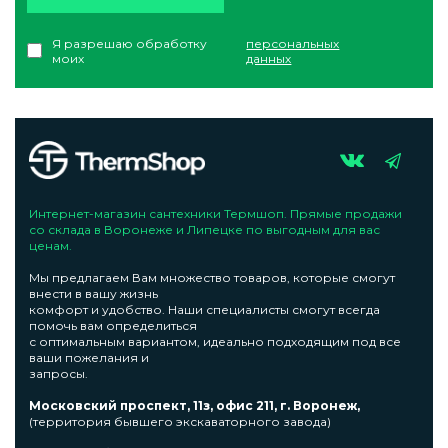
Я разрешаю обработку
персональных
моих
данных
Интернет-магазин сантехники Термшоп. Прямые продажи
со склада в Воронеже и Липецке по выгодным для вас
ценам.
Мы предлагаем Вам множество товаров, которые смогут
внести в вашу жизнь
комфорт и удобство. Наши специалисты смогут всегда
помочь вам определиться
с оптимальным вариантом, идеально подходящим под все
ваши пожелания и
запросы.
Московский проспект, 11з, офис 211, г. Воронеж,
(территория бывшего экскаваторного завода)