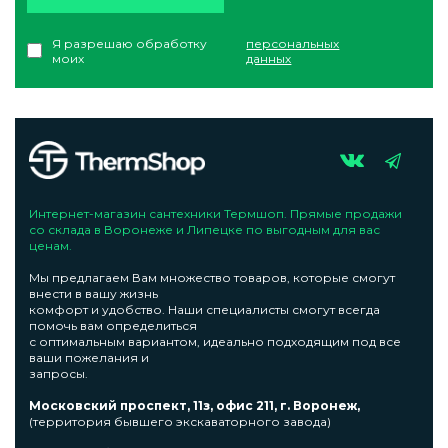
Я разрешаю обработку
персональных
моих
данных
Интернет-магазин сантехники Термшоп. Прямые продажи
со склада в Воронеже и Липецке по выгодным для вас
ценам.
Мы предлагаем Вам множество товаров, которые смогут
внести в вашу жизнь
комфорт и удобство. Наши специалисты смогут всегда
помочь вам определиться
с оптимальным вариантом, идеально подходящим под все
ваши пожелания и
запросы.
Московский проспект, 11з, офис 211, г. Воронеж,
(территория бывшего экскаваторного завода)