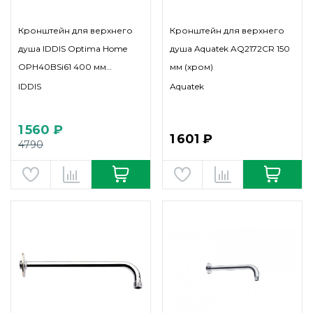
Кронштейн для верхнего
Кронштейн для верхнего
душа IDDIS Optima Home
душа Aquatek AQ2172CR 150
OPH40BSi61 400 мм
мм (хром)
(черный матовый)
IDDIS
Aquatek
1 560 ₽
1 601 ₽
4790