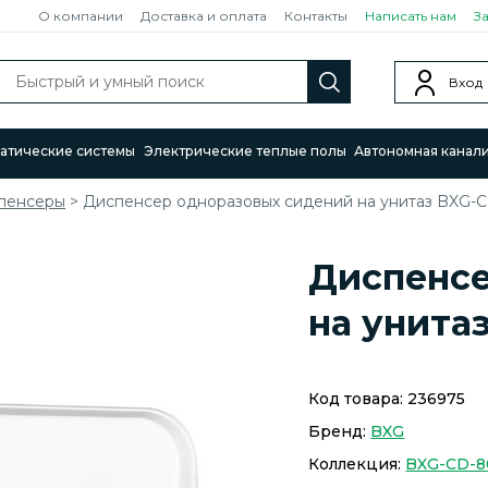
О компании
Доставка и оплата
Контакты
Написать нам
З
Вход
атические системы
Электрические теплые полы
Автономная канал
пенсеры
>
Диспенсер одноразовых сидений на унитаз BXG-C
Диспенсе
на унита
Код товара:
236975
Бренд:
BXG
Коллекция:
BXG-CD-8