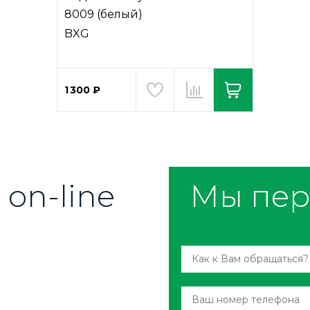
8009 (белый)
BXG
1 300 ₽
on-line
Мы пер