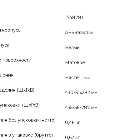
1748781
 корпуса
ABS-пластик
пуса
Белый
 поверхности
Матовое
пления
Настенный
зделия (ШхГхВ)
430x51x282 мм
упаковки (ШхГхВ)
435х56х287 мм
лия без упаковки (нетто)
0,46 кг
лия в упаковке (брутто)
0,62 кг