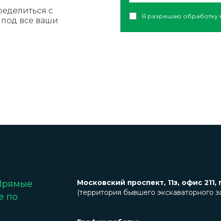
ределиться с
Я разрешаю обработку 
под все ваши
Московский проспект, 11з, офис 211, 
 Прямые
(территория бывшего экскаваторного з
е по