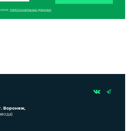
моих
персональных данных
г. Воронеж,
авода)