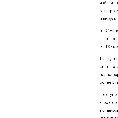
избавит 
они проп
и вирусы.
Смягч
посре
RO ме
1-я ступ
стандарта
нераствор
более 5 м
2-я ступ
хлора, о
активиро