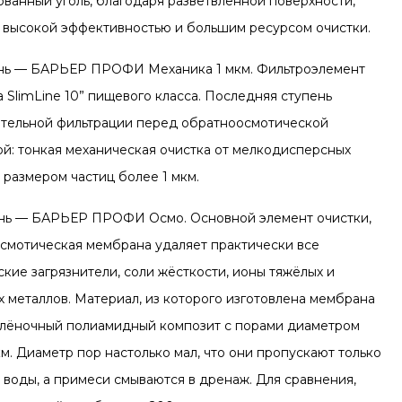
ованный уголь, благодаря разветвлённой поверхности,
 высокой эффективностью и большим ресурсом очистки.
ень — БАРЬЕР ПРОФИ Механика 1 мкм. Фильтроэлемент
 SlimLine 10” пищевого класса. Последняя ступень
тельной фильтрации перед обратноосмотической
й: тонкая механическая очистка от мелкодисперсных
 размером частиц более 1 мкм.
ень — БАРЬЕР ПРОФИ Осмо. Основной элемент очистки,
смотическая мембрана удаляет практически все
ские загрязнители, соли жёсткости, ионы тяжёлых и
х металлов. Материал, из которого изготовлена мембрана
лёночный полиамидный композит с порами диаметром
м. Диаметр пор настолько мал, что они пропускают только
 воды, а примеси смываются в дренаж. Для сравнения,