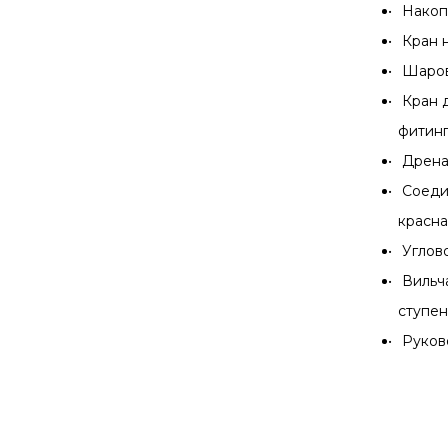
Накоп
Кран 
Шаров
Кран 
фитинг
Дрена
Соедин
красная
Углово
Вильч
ступен
Руков