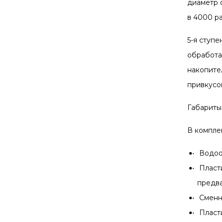
диаметр 
в 4000 р
5-я ступ
обработа
накопите
привкусо
Габариты 
В компле
Водоо
Пласт
предва
Сменн
Пласт