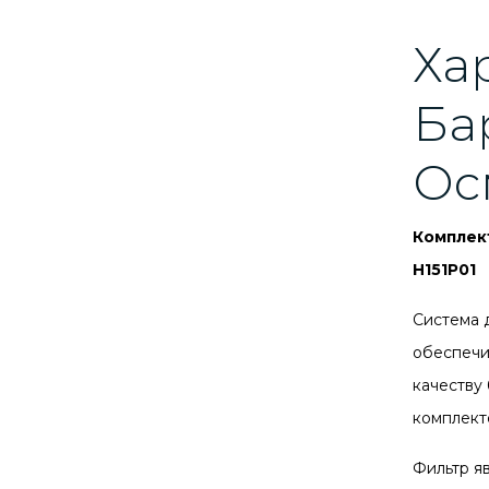
Ха
Ба
Ос
Комплек
Н151Р01
Система 
обеспечи
качеству
комплект
Фильтр я