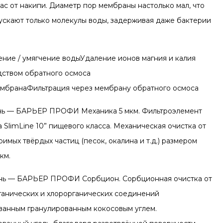
вас от накипи. Диаметр пор мембраны настолько мал, что
ускают только молекулы воды, задерживая даже бактерии
ение / умягчение водыУдаление ионов магния и калия
дством обратного осмоса
мбранаФильтрация через мембрану обратного осмоса
ень — БАРЬЕР ПРОФИ Механика 5 мкм. Фильтроэлемент
 SlimLine 10” пищевого класса. Механическая очистка от
имых твёрдых частиц (песок, окалина и т.д.) размером
км.
ень — БАРЬЕР ПРОФИ Сорбцион. Сорбционная очистка от
рганических и хлорорганических соединений
ванным гранулированным кокосовым углем.