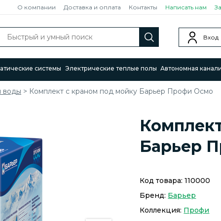
О компании
Доставка и оплата
Контакты
Написать нам
З
Вход
атические системы
Электрические теплые полы
Автономная канал
я воды
>
Комплект с краном под мойку Барьер Профи Осмо
Комплект
Барьер 
Код товара:
110000
Бренд:
Барьер
Коллекция:
Профи