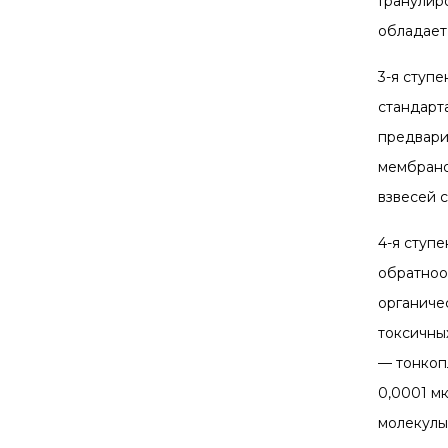
Гранулир
обладает
3-я ступ
стандарта
предвари
мембрано
взвесей с
4-я ступ
обратноо
органиче
токсичны
— тонкоп
0,0001 мк
молекулы