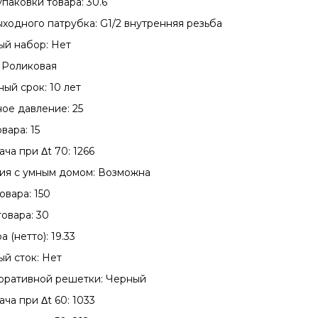
паковки товара: 30.6
ыходного патрубка: G1/2 внутренняя резьба
й набор: Нет
 Роликовая
ый срок: 10 лет
ое давление: 25
вара: 15
ча при Δt 70: 1266
ия с умным домом: Возможна
овара: 150
овара: 30
а (нетто): 19.33
й сток: Нет
оративной решетки: Черный
ча при Δt 60: 1033