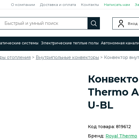
О компании
Доставка и оплата
Контакты
Написать нам
З
Вход
атические системы
Электрические теплые полы
Автономная канал
ры отопления
>
Внутрипольные конвекторы
>
Конвектор вну
Конвекто
Thermo A
U-BL
Код товара:
819612
Бренд:
Royal Thermo