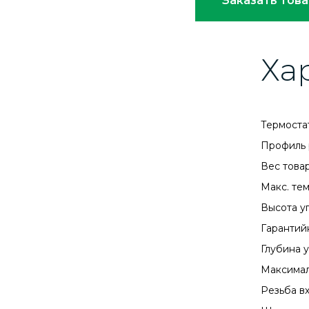
Заказать тов
Ха
Термоста
Профиль 
Вес товар
Макс. те
Высота уп
Гарантий
Глубина у
Максимал
Резьба в