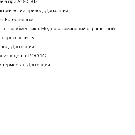
ча при Δt 50: 812
ктрический привод: Доп.опция
я: Естественная
 теплообменника: Медно-алюминевый окрашенный
 опрессовки: 15
вод: Доп.опция
роизводства: РОССИЯ
 термостат: Доп.опция