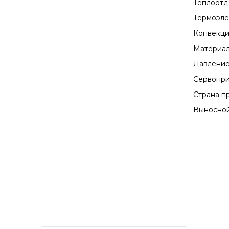
Теплоотда
Термоэле
Конвекци
Материал
Давление
Сервопри
Страна п
Выносной