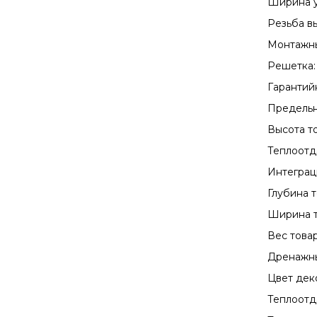
Ширина у
Резьба в
Монтажны
Решетка:
Гарантийн
Предельн
Высота то
Теплоотда
Интеграц
Глубина т
Ширина т
Вес товар
Дренажны
Цвет дек
Теплоотда