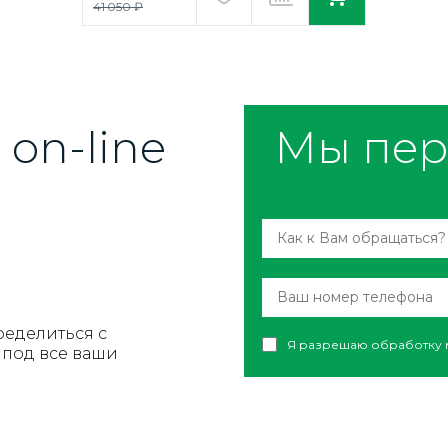
41 050 ₽
on-line
Мы пер
ределиться с
Я разрешаю обработку 
под все ваши