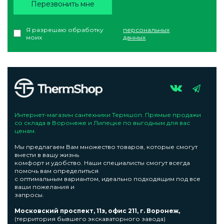
Перезвонить мне
Я разрешаю обработку
персональных
моих
данных
Интернет-магазин сантехники Термшоп. Прямые продажи
со склада в Воронеже и Липецке по выгодным для вас
ценам.
Мы предлагаем Вам множество товаров, которые смогут
внести в вашу жизнь
комфорт и удобство. Наши специалисты смогут всегда
помочь вам определиться
с оптимальным вариантом, идеально подходящим под все
ваши пожелания и
запросы.
Московский проспект, 11з, офис 211, г. Воронеж,
(территория бывшего экскаваторного завода)