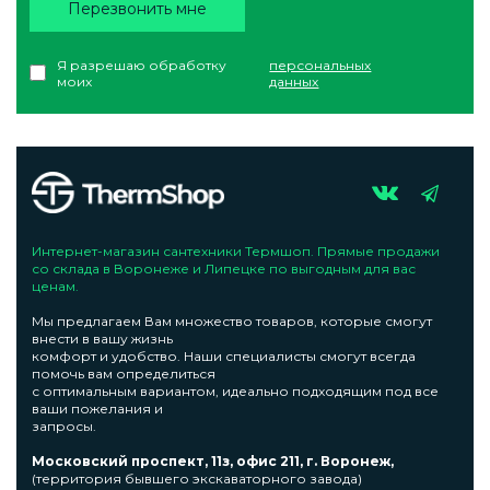
Перезвонить мне
Я разрешаю обработку
персональных
моих
данных
Интернет-магазин сантехники Термшоп. Прямые продажи
со склада в Воронеже и Липецке по выгодным для вас
ценам.
Мы предлагаем Вам множество товаров, которые смогут
внести в вашу жизнь
комфорт и удобство. Наши специалисты смогут всегда
помочь вам определиться
с оптимальным вариантом, идеально подходящим под все
ваши пожелания и
запросы.
Московский проспект, 11з, офис 211, г. Воронеж,
(территория бывшего экскаваторного завода)