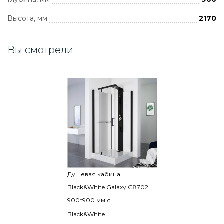
Высота, мм
2170
Вы смотрели
Душевая кабина
Black&White Galaxy G8702
900*900 мм с
гидромассажем (черный
Black&White