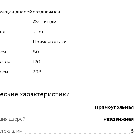
рукция дверей
раздвижная
а
Финляндия
тия
5 лет
а
Прямоугольная
 см
80
а см
120
а см
208
еские характеристики
Прямоугольная
ция дверей
Раздвижная
стекла, мм
5