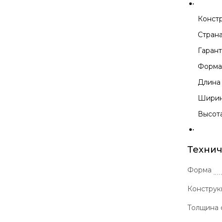
Конст
Стран
Гаран
Форм
Длина
Ширин
Высот
Технич
Форма
Конструк
Толщина 