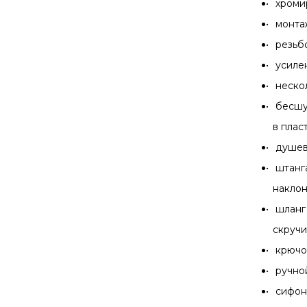
хроми
монта
резьб
усиле
неско
бесшу
в плас
душев
штанг
наклон
шланг
скручи
крючо
ручно
сифон