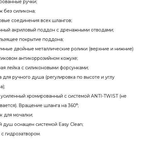
рованные ручки;
ж без силикона;
овые соединения всех шлангов;
нный акриловый поддон с дренажными отводами;
льзящее покрытие поддона;
мные двойные металлические ролики (верхние и нижние)
тиковом антикоррозийном кожухе;
ая лейка с силиконовыми форсунками;
а для ручного душа (регулировка по высоте и углу
а);
 усиленный хромированный с системой ANTI-TWIST (не
вается). Вращение шланга на 360⁰;
к для мочалки;
й душ оснащен системой Easy Clean;
 с гидрозатвором.