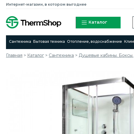
Интернет-магазин, в котором выгоднее
Каталог
Сантехника
Бытовая техника
Отопление, водоснабжение
Клим
Главная
>
Каталог
>
Сантехника
>
Душевые кабины. Боксы.