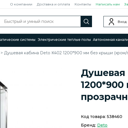
О компании
Доставка и оплата
Контакты
Написать нам
З
Вход
атические системы
Электрические теплые полы
Автономная канал
>
Душевая кабина Deto K402 1200*900 мм без крыши (хром/
Душевая 
1200*900
прозрачн
Код товара:
538460
Бренд:
Deto