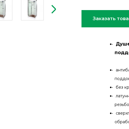
Заказать тов
Душе
поддо
антиб
подд
без к
латун
резьб
сверх
обраб