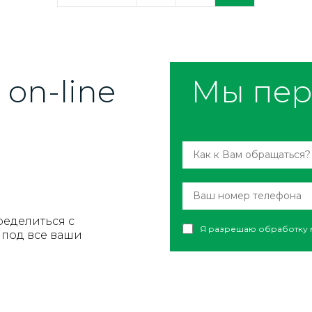
on-line
Мы пер
ределиться с
Я разрешаю обработку 
под все ваши