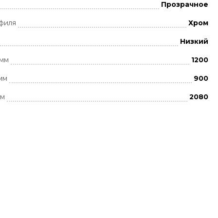
Прозрачное
филя
Хром
Низкий
 мм
1200
мм
900
мм
2080