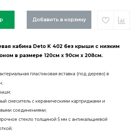
ар
Добавить в корзину
вая кабина Deto K 402 без крыши с низким
ном в размере 120см х 90см x 208см.
актериальная пластиковая вставка (под дерево) в
он;
рыши;
ный смеситель с керамическими картриджами и
овыми соединениями;
прочное стекло толщиной 5 мм с антикальциевой
откой;