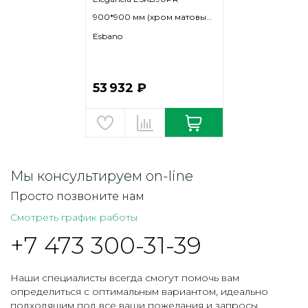
900*900 мм (хром матовый/
рифленое)
Esbano
53 932 ₽
Мы консультируем on-line
Просто позвоните нам
Смотреть график работы
+7 473 300-31-39
Наши специалисты всегда смогут помочь вам
определиться с оптимальным вариантом, идеально
подходящим под все ваши пожелания и запросы.