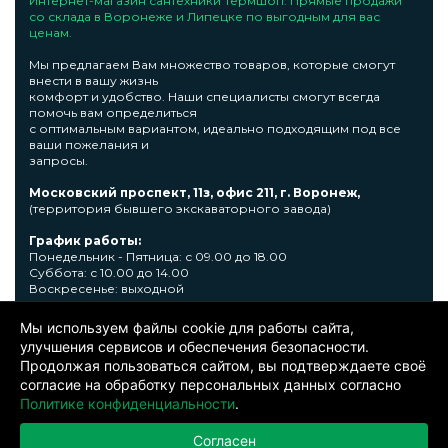
Интернет-магазин сантехники Термшоп. Прямые продажи
со склада в Воронеже и Липецке по выгодным для вас
ценам.
Мы предлагаем Вам множество товаров, которые смогут
внести в вашу жизнь
комфорт и удобство. Наши специалисты смогут всегда
помочь вам определиться
с оптимальным вариантом, идеально подходящим под все
ваши пожелания и
запросы.
Московский проспект, 11з, офис 211, г. Воронеж,
(территория бывшего экскаваторного завода)
График работы:
Понедельник - Пятница: с 09.00 до 18.00
Суббота: с 10.00 до 14.00
Воскресенье: выходной
Узнать подробную информациювы сможете по телефону +7
Мы используем файлы cookie для работы сайта,
473 300-31-39 или E-mail: sale@thermshop.ru
улучшения сервисов и обеспечения безопасности.
Продолжая пользоваться сайтом, вы подтверждаете своё
© 2024. ООО «Термшоп». Все права защищены.
Политика
согласие на обработку персональных данных согласно
конфиденциальности
. Информация представленная на сайте не
является публичной офертой. Окончательную цену уточняйте у
Политике конфиденциальности
.
менеджера по телефону: +7 473 300-31-39.Производитель представленной
продукции оставляет за собой право вносить изменения в изделия без
Согласен
предварительного уведомления.