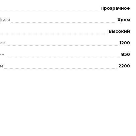
Прозрачное
филя
Хром
Высокий
 мм
1200
мм
850
мм
2200