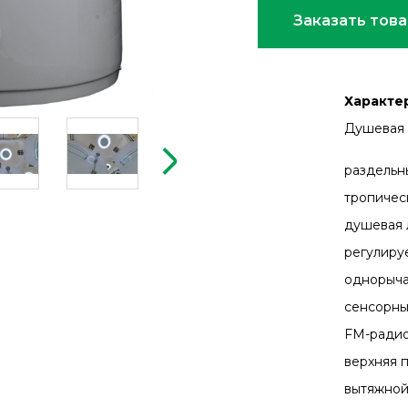
Заказать тов
Характер
Душевая 
раздельн
тропичес
душевая 
регулиру
однорыча
сенсорны
FM-ради
верхняя 
вытяжной