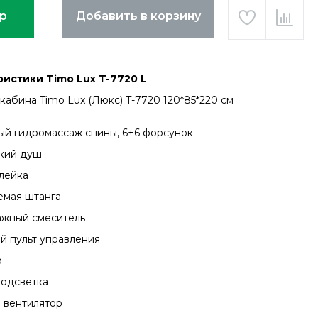
ар
Добавить в корзину
истики Timo Lux T-7720 L
кабина Timo Lux (Люкс) T-7720 120*85*220 см
ый гидромассаж спины, 6+6 форсунок
кий душ
лейка
емая штанга
жный смеситель
й пульт управления
о
подсветка
 вентилятор