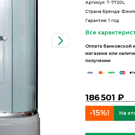
Артикул:
T-7720L
Страна бренда: Финл
Гарантия: 1 год
Все характерис
Оплата банковской 
магазине или налич
получении
186 501 ₽
-15%!
На эт