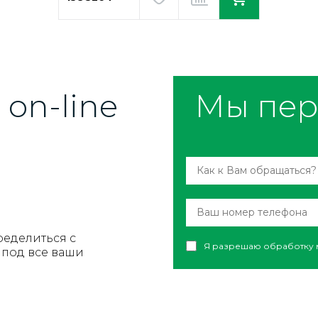
on-line
Мы пер
ределиться с
Я разрешаю обработку 
под все ваши