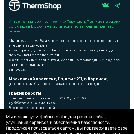
Интернет-магазин сантехники Термшоп. Прямые продажи
со склада в Воронеже и Липецке по выгодным для вас
ценам.
Мы предлагаем Вам множество товаров, которые смогут
внести в вашу жизнь
комфорт и удобство. Наши специалисты смогут всегда
помочь вам определиться
с оптимальным вариантом, идеально подходящим под все
ваши пожелания и
запросы.
Московский проспект, 11з, офис 211, г. Воронеж,
(территория бывшего экскаваторного завода)
График работы:
Понедельник - Пятница: с 09.00 до 18.00
Суббота: с 10.00 до 14.00
Воскресенье: выходной
Мы используем файлы cookie для работы сайта,
Узнать подробную информациювы сможете по телефону +7
473 300-31-39 или E-mail: sale@thermshop.ru
улучшения сервисов и обеспечения безопасности.
Продолжая пользоваться сайтом, вы подтверждаете своё
© 2024. ООО «Термшоп». Все права защищены.
Политика
согласие на обработку персональных данных согласно