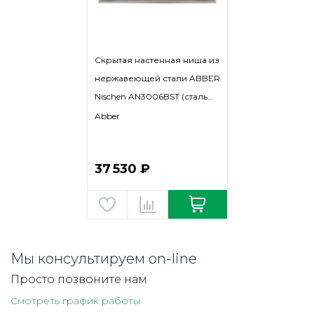
Скрытая настенная ниша из
нержавеющей стали ABBER
Nischen AN3006BST (сталь
брашированная) LED
Abber
37 530 ₽
Мы консультируем on-line
Просто позвоните нам
Смотреть график работы