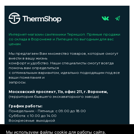
Интернет-магазин сантехники Термшоп. Прямые продажи
со склада в Воронеже и Липецке по выгодным для вас
ценам.
Мы предлагаем Вам множество товаров, которые смогут
внести в вашу жизнь
комфорт и удобство. Наши специалисты смогут всегда
помочь вам определиться
с оптимальным вариантом, идеально подходящим под все
ваши пожелания и
запросы.
Московский проспект, 11з, офис 211, г. Воронеж,
(территория бывшего экскаваторного завода)
График работы:
Понедельник - Пятница: с 09.00 до 18.00
Суббота: с 10.00 до 14.00
Воскресенье: выходной
Узнать подробную информациювы сможете по телефону +7
Мы используем файлы cookie для работы сайта,