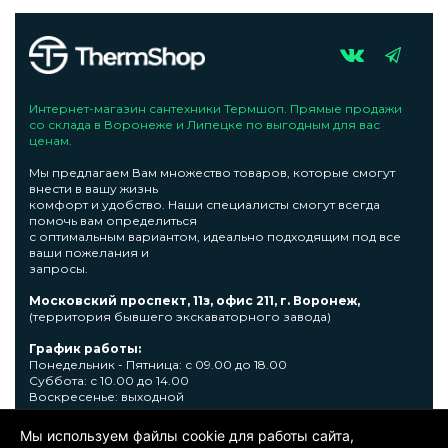
Интернет-магазин сантехники Термшоп. Прямые продажи
со склада в Воронеже и Липецке по выгодным для вас
ценам.
Мы предлагаем Вам множество товаров, которые смогут
внести в вашу жизнь
комфорт и удобство. Наши специалисты смогут всегда
помочь вам определиться
с оптимальным вариантом, идеально подходящим под все
ваши пожелания и
запросы.
Московский проспект, 11з, офис 211, г. Воронеж,
(территория бывшего экскаваторного завода)
График работы:
Понедельник - Пятница: с 09.00 до 18.00
Суббота: с 10.00 до 14.00
Воскресенье: выходной
Узнать подробную информациювы сможете по телефону +7
Мы используем файлы cookie для работы сайта,
473 300-31-39 или E-mail: sale@thermshop.ru