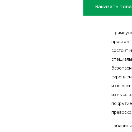
Заказать тов
Прямоуго
простран
состоит и
специаль
безопасн
скреплен
и не рас
из высок
покрытие
превосхо
Габариты 