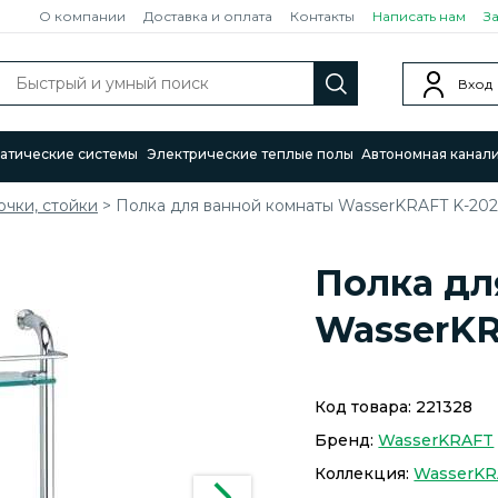
О компании
Доставка и оплата
Контакты
Написать нам
З
Вход
атические системы
Электрические теплые полы
Автономная канал
чки, стойки
>
Полка для ванной комнаты WasserKRAFT K-2022
Полка дл
WasserKR
Код товара:
221328
Бренд:
WasserKRAFT
Коллекция:
WasserK