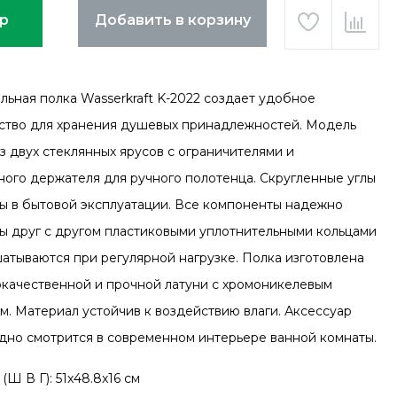
ар
Добавить в корзину
льная полка Wasserkraft K-2022 создает удобное
ство для хранения душевых принадлежностей. Модель
з двух стеклянных ярусов с ограничителями и
ного держателя для ручного полотенца. Скругленные углы
ы в бытовой эксплуатации. Все компоненты надежно
ы друг с другом пластиковыми уплотнительными кольцами
шатываются при регулярной нагрузке. Полка изготовлена
окачественной и прочной латуни с хромоникелевым
м. Материал устойчив к воздействию влаги. Аксессуар
дно смотрится в современном интерьере ванной комнаты.
(Ш В Г): 51x48.8x16 см