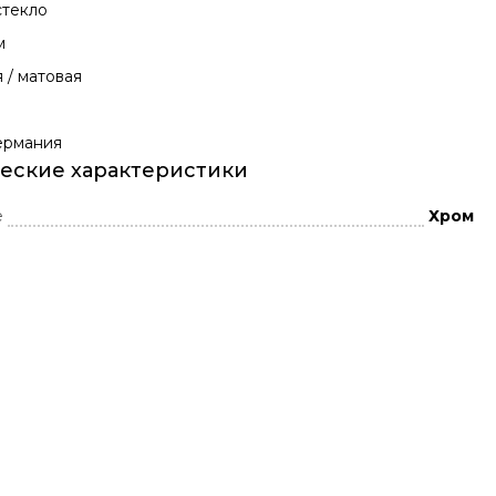
стекло
м
 / матовая
Германия
еские характеристики
е
Хром