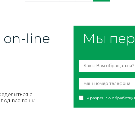
on-line
Мы пер
ределиться с
Я разрешаю обработку 
под все ваши