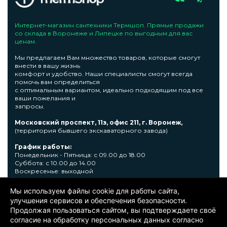
Интернет-магазин сантехники Термшоп. Прямые продажи
со склада в Воронеже и Липецке по выгодным для вас
ценам.
Мы предлагаем Вам множество товаров, которые смогут
внести в вашу жизнь
комфорт и удобство. Наши специалисты смогут всегда
помочь вам определиться
с оптимальным вариантом, идеально подходящим под все
ваши пожелания и
запросы.
Московский проспект, 11з, офис 211, г. Воронеж,
(территория бывшего экскаваторного завода)
График работы:
Понедельник - Пятница: с 09.00 до 18.00
Суббота: с 10.00 до 14.00
Воскресенье: выходной
Узнать подробную информациювы сможете по телефону +7
Мы используем файлы cookie для работы сайта,
473 300-31-39 или E-mail: sale@thermshop.ru
улучшения сервисов и обеспечения безопасности.
Продолжая пользоваться сайтом, вы подтверждаете своё
© 2024. ООО «Термшоп». Все права защищены.
Политика
согласие на обработку персональных данных согласно
конфиденциальности
. Информация представленная на сайте не
является публичной офертой. Окончательную цену уточняйте у