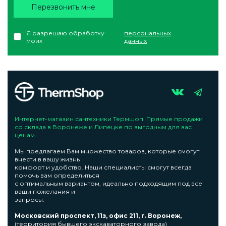
Перезвонить мне
Я разрешаю обработку
персональных
моих
данных
Интернет-магазин сантехники Термшоп. Прямые продажи
со склада в Воронеже и Липецке по выгодным для вас
ценам.
Мы предлагаем Вам множество товаров, которые смогут
внести в вашу жизнь
комфорт и удобство. Наши специалисты смогут всегда
помочь вам определиться
с оптимальным вариантом, идеально подходящим под все
ваши пожелания и
запросы.
Московский проспект, 11з, офис 211, г. Воронеж,
(территория бывшего экскаваторного завода)