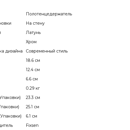
Полотенцедержатель
новки
На стену
л
Латунь
Хром
ка дизайна
Современный стиль
18.6 см
12.4 см
6.6 см
0.29 кг
(Упаковки)
23.3 см
Упаковки)
25.1 см
Упаковки)
6.1 см
дитель
Fixsen