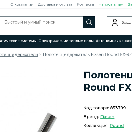
О компании
Доставка и оплата
Контакты
Написать нам
З
Вход
атические системы
Электрические теплые полы
Автономная канал
отенцедержатели
>
Полотенцедержатель Fixsen Round FX-921
Полотенц
Round FX-
Код товара:
853799
Бренд:
Fixsen
Коллекция:
Round