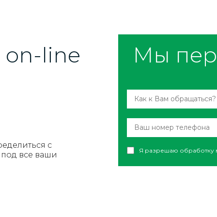
on-line
Мы пер
ределиться с
Я разрешаю обработку 
под все ваши