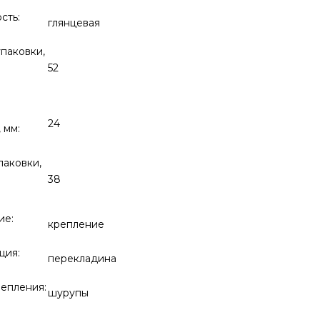
сть:
глянцевая
упаковки,
52
24
 мм:
паковки,
38
ие:
крепление
ция:
перекладина
епления:
шурупы