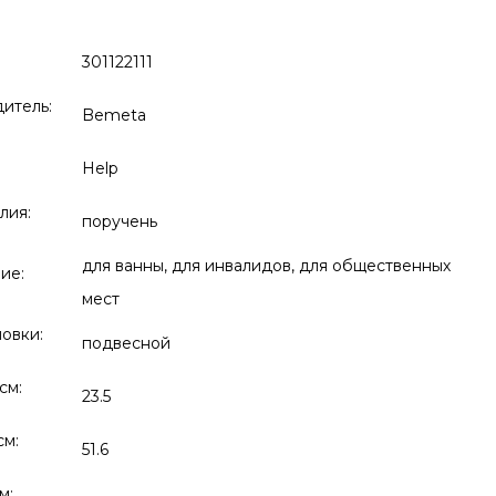
301122111
итель:
Bemeta
Help
лия:
поручень
для ванны, для инвалидов, для общественных
ие:
мест
новки:
подвесной
см:
23.5
см:
51.6
м: