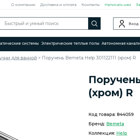
О компании
Доставка и оплата
Контакты
Написать нам
З
Вход
атические системы
Электрические теплые полы
Автономная канал
учни для ванной
>
Поручень Bemeta Help 301122111 (хром) R
Поручень 
(хром) R
Код товара:
844059
Бренд:
Bemeta
Коллекция:
Help