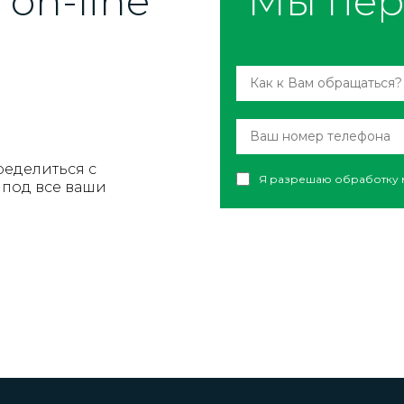
on-line
Мы пер
ределиться с
Я разрешаю обработку 
под все ваши