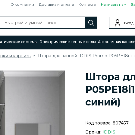
О компании
Доставка и оплата
Контакты
Написать нам
З
Вход
атические системы
Электрические теплые полы
Автономная канал
рки и карнизы
>
Штора для ванной IDDIS Promo P05PE18i11 1
Штора дл
P05PE18i1
синий)
Код товара:
807457
Бренд:
IDDIS