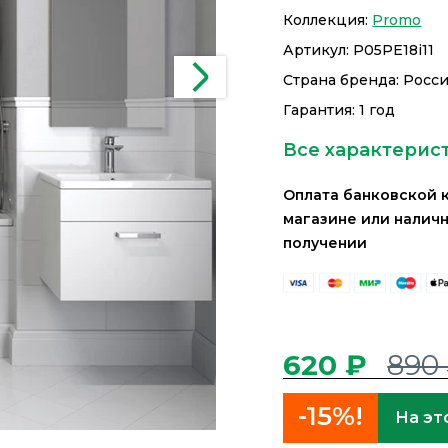
Коллекция:
Promo
Артикул:
P05PE18i11
Страна бренда: Росс
Гарантия: 1 год
Все характерис
Оплата банковской 
магазине или налич
получении
620 ₽
890
-15%!
На эт