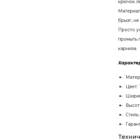
крючок л
Материал
брызг, н
Просто у
промыть 
карниза.
Характе
Матер
Цвет:
Ширин
Высот
Стиль
Гаран
Технич