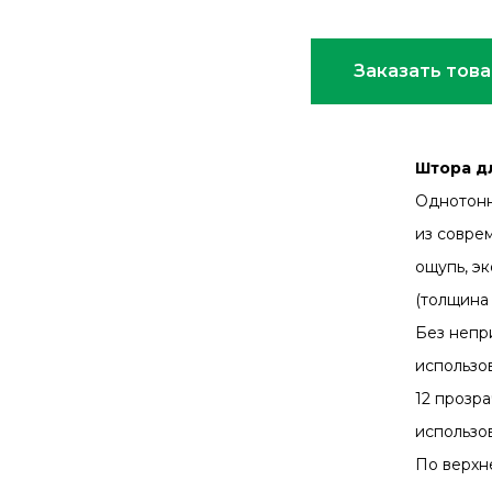
Заказать тов
Штора дл
Однотонн
из соврем
ощупь, э
(толщина 
Без непр
использов
12 прозра
использо
По верхн