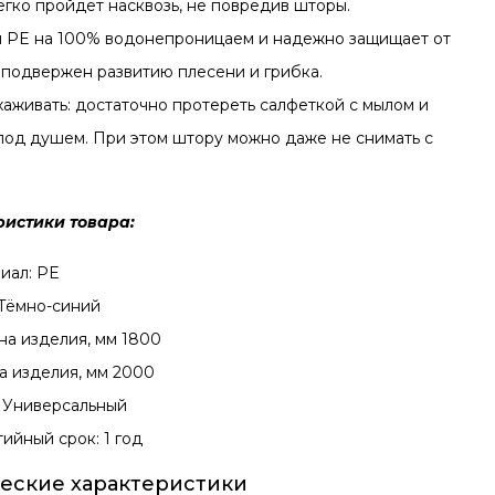
егко пройдет насквозь, не повредив шторы.
 PE на 100% водонепроницаем и надежно защищает от
е подвержен развитию плесени и грибка.
хаживать: достаточно протереть салфеткой с мылом и
под душем. При этом штору можно даже не снимать с
ристики товара:
иал: PE
 Тёмно-синий
а изделия, мм 1800
а изделия, мм 2000
: Универсальный
тийный срок: 1 год
еские характеристики