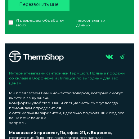
Перезвонить мне
Я разрешаю обработку
персональных
моих
данных
Интернет-магазин сантехники Термшоп. Прямые продажи
со склада в Воронеже и Липецке по выгодным для вас
ценам.
Мы предлагаем Вам множество товаров, которые смогут
внести в вашу жизнь
комфорт и удобство. Наши специалисты смогут всегда
помочь вам определиться
с оптимальным вариантом, идеально подходящим под все
ваши пожелания и
запросы.
Московский проспект, 11з, офис 211, г. Воронеж,
(территория бывшего экскаваторного завода)