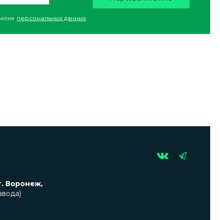
моих
персональных данных
г. Воронеж,
авода)