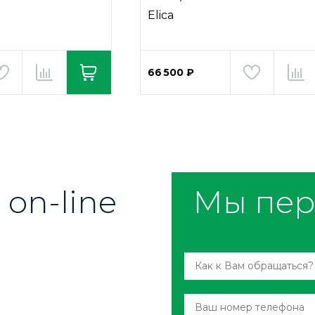
Elica
66 500 ₽
on-line
Мы пер