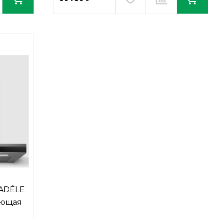
 ADÉLE
еющая