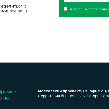
ределиться с
Я разрешаю обработку 
под все ваши
Московский проспект, 11з, офис 211, 
 Прямые
(территория бывшего экскаваторного з
е по