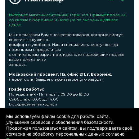
Интернет-магазин сантехники Термшоп. Прямые продажи
со склада в Воронеже и Липецке по выгодным для вас
ценам.
Мы предлагаем Вам множество товаров, которые смогут
внести в вашу жизнь
комфорт и удобство. Наши специалисты смогут всегда
помочь вам определиться
с оптимальным вариантом, идеально подходящим под все
ваши пожелания и
запросы.
Московский проспект, 11з, офис 211, г. Воронеж,
(территория бывшего экскаваторного завода)
График работы:
Понедельник - Пятница: с 09.00 до 18.00
Суббота: с 10.00 до 14.00
Воскресенье: выходной
Узнать подробную информациювы сможете по телефону +7
Мы используем файлы cookie для работы сайта,
473 300-31-39 или E-mail: sale@thermshop.ru
улучшения сервисов и обеспечения безопасности.
Продолжая пользоваться сайтом, вы подтверждаете своё
© 2024. ООО «Термшоп». Все права защищены.
Политика
согласие на обработку персональных данных согласно
конфиденциальности
. Информация представленная на сайте не
является публичной офертой. Окончательную цену уточняйте у