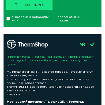
Перезвонить мне
Я разрешаю обработку
персональных
моих
данных
Интернет-магазин сантехники Термшоп. Прямые продажи
со склада в Воронеже и Липецке по выгодным для вас
ценам.
Мы предлагаем Вам множество товаров, которые смогут
внести в вашу жизнь
комфорт и удобство. Наши специалисты смогут всегда
помочь вам определиться
с оптимальным вариантом, идеально подходящим под все
ваши пожелания и
запросы.
Московский проспект, 11з, офис 211, г. Воронеж,