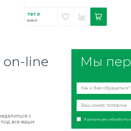
787 ₽
828 ₽
on-line
Мы пер
ределиться с
Я разрешаю обработку 
под все ваши