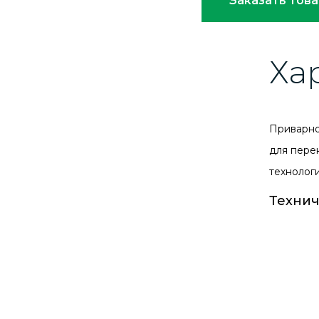
Заказать тов
Ха
Приварно
для пере
технолог
Технич