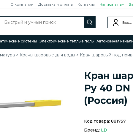
О компании
Доставка и оплата
Контакты
Написать нам
З
Вход
атические системы
Электрические теплые полы
Автономная канал
рматура
>
Краны шаровые для воды
>
Кран шаровый под прива
Кран шар
Ру 40 DN
(Россия)
Код товара:
881757
Бренд:
LD