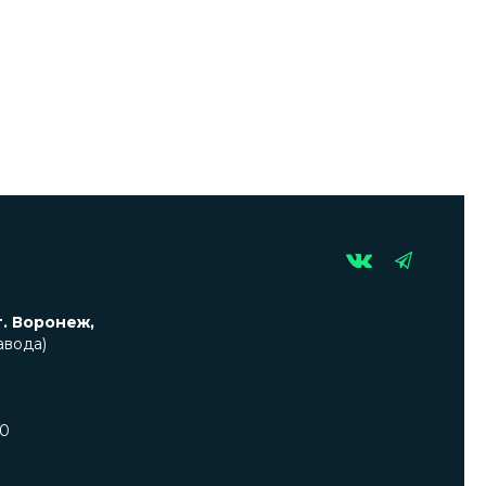
г. Воронеж,
авода)
00