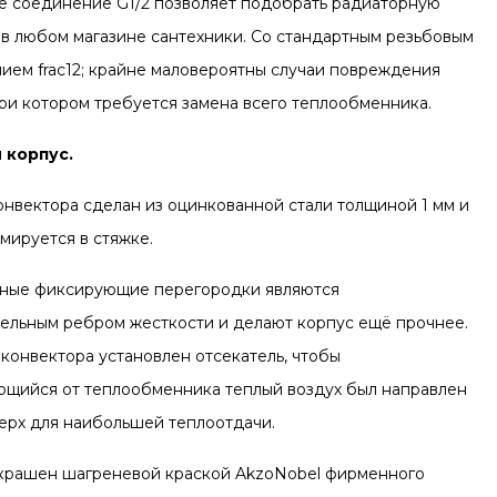
е соединение G1/2 позволяет подобрать радиаторную
 в любом магазине сантехники. Со стандартным резьбовым
ием frac12; крайне маловероятны случаи повреждения
при котором требуется замена всего теплообменника.
 корпус.
онвектора сделан из оцинкованной стали толщиной 1 мм и
мируется в стяжке.
ные фиксирующие перегородки являются
ельным ребром жесткости и делают корпус ещё прочнее.
 конвектора установлен отсекатель, чтобы
щийся от теплообменника теплый воздух был направлен
верх для наибольшей теплоотдачи.
крашен шагреневой краской AkzoNobel фирменного