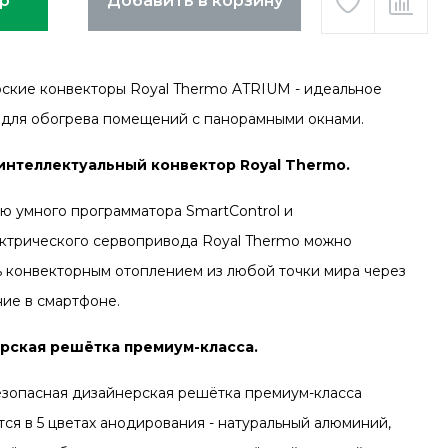
ар
Добавить в корзину
ские конвекторы Royal Thermo ATRIUM - идеальное
для обогрева помещений c панорамными окнами.
интеллектуальный конвектор Royal Thermo.
ю умного программатора SmartControl и
ктрического сервопривода Royal Thermo можно
ь конвекторным отоплением из любой точки мира через
ие в смартфоне.
рская решётка премиум-класса.
зопасная дизайнерская решётка премиум-класса
тся в 5 цветах анодирования - натуральный алюминий,