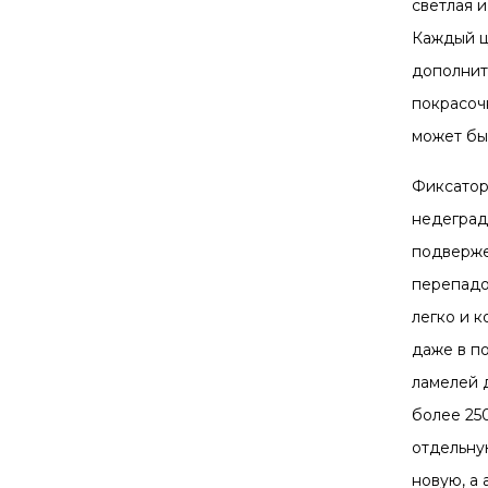
светлая и
Каждый ц
дополнит
покрасоч
может бы
Фиксатор
недеград
подверже
перепадо
легко и 
даже в п
ламелей 
более 25
отдельну
новую, а