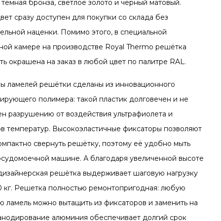
 тёмная бронза, светлое золото и чёрный матовый.
вет сразу доступен для покупки со склада без
ельной наценки. Помимо этого, в специальной
ной камере на производстве Royal Thermo решётка
ть окрашена на заказ в любой цвет по палитре RAL.
ы ламелей решётки сделаны из инновационного
ирующего полимера: такой пластик долговечен и не
н разрушению от воздействия ультрафиолета и
в температур. Высокоэластичные фиксаторы позволяют
компактно свернуть решётку, поэтому её удобно мыть
осудомоечной машине. А благодаря увеличенной высоте
дизайнерская решётка выдерживает шаговую нагрузку
0 кг. Решетка полностью ремонтопригодная: любую
ю ламель можно вытащить из фиксаторов и заменить на
 анодирование алюминия обеспечивает долгий срок