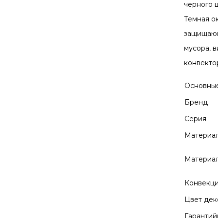
черного ц
Темная о
защищающ
мусора, 
конвекто
Основны
Бренд
Серия
Материал
Материа
Конвекц
Цвет дек
Гарантий