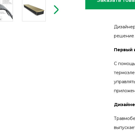
Заказать тов
Дизайнер
решение 
Первый 
C помощь
термоэле
управлят
приложен
Дизайне
Травмобе
выпускае