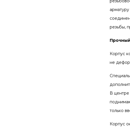
резьбово
арматуру
соединен
резьбы, 
Прочный
Корпус к
не дефор
Специаль
дополнит
В центре
поднимаю
только в
Корпус о