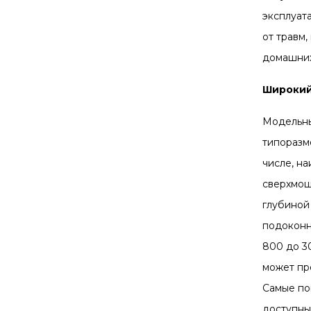
эксплуат
от травм
домашних
Широкий
Модельны
типоразм
числе, н
сверхмощ
глубиной
подоконн
800 до 3
может пр
Самые по
доступны