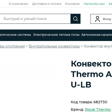
О компании
Доставка и оплата
Контакты
Написать нам
З
Вход
атические системы
Электрические теплые полы
Автономная канал
ры отопления
>
Внутрипольные конвекторы
>
Конвектор вну
Конвекто
Thermo A
U-LB
Код товара:
682730
Бренд:
Royal Thermo