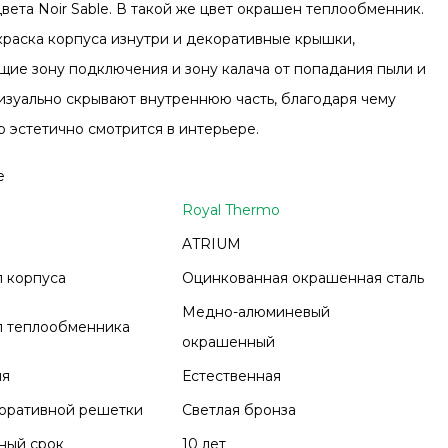
вета Noir Sable. В такой же цвет окрашен теплообменник.
краска корпуса изнутри и декоративные крышки,
ие зону подключения и зону калача от попадания пыли и
визуально скрывают внутреннюю часть, благодаря чему
р эстетично смотрится в интерьере.
е
Royal Thermo
ATRIUM
 корпуса
Оцинкованная окрашенная сталь
Медно-алюминевый
л теплообменника
окрашенный
ия
Естественная
оративной решетки
Светлая бронза
ный срок
10 лет