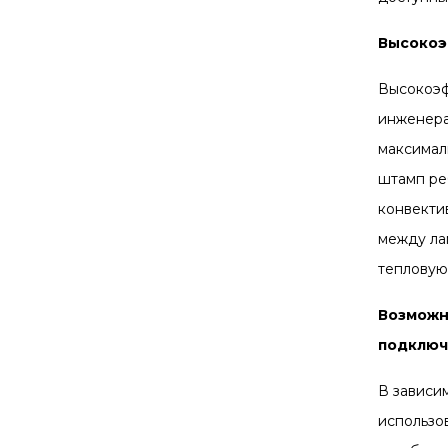
Высокоэ
Высокоэф
инженера
максимал
штамп ре
конвекти
между ла
тепловую
Возможн
подключ
В зависи
использо