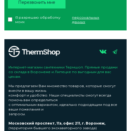
Перезвонить мне
Я разрешаю обработку
персональных
моих
данных
Интернет-магазин сантехники Термшоп. Прямые продажи
со склада в Воронеже и Липецке по выгодным для вас
ценам.
Мы предлагаем Вам множество товаров, которые смогут
внести в вашу жизнь
комфорт и удобство. Наши специалисты смогут всегда
помочь вам определиться
с оптимальным вариантом, идеально подходящим под все
ваши пожелания и
запросы.
Московский проспект, 11з, офис 211, г. Воронеж,
(территория бывшего экскаваторного завода)