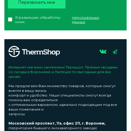
Перезвонить мне
Я разрешаю обработку
персональных
моих
данных
Интернет-магазин сантехники Термшоп. Прямые продажи
со склада в Воронеже и Липецке по выгодным для вас
ценам.
Мы предлагаем Вам множество товаров, которые смогут
внести в вашу жизнь
комфорт и удобство. Наши специалисты смогут всегда
помочь вам определиться
с оптимальным вариантом, идеально подходящим под все
ваши пожелания и
запросы.
Московский проспект, 11з, офис 211, г. Воронеж,
(территория бывшего экскаваторного завода)