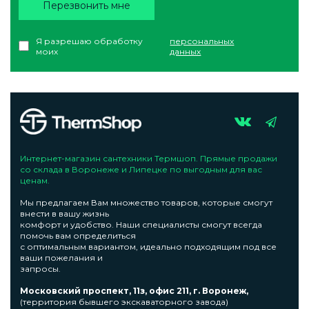
Перезвонить мне
Я разрешаю обработку
персональных
моих
данных
Интернет-магазин сантехники Термшоп. Прямые продажи
со склада в Воронеже и Липецке по выгодным для вас
ценам.
Мы предлагаем Вам множество товаров, которые смогут
внести в вашу жизнь
комфорт и удобство. Наши специалисты смогут всегда
помочь вам определиться
с оптимальным вариантом, идеально подходящим под все
ваши пожелания и
запросы.
Московский проспект, 11з, офис 211, г. Воронеж,
(территория бывшего экскаваторного завода)