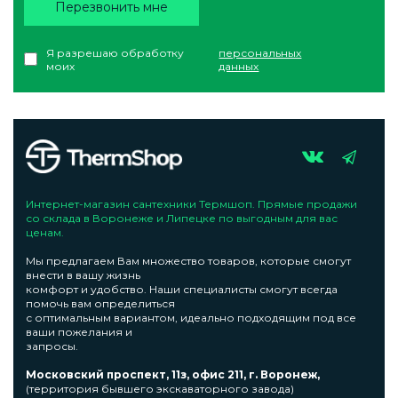
Перезвонить мне
Я разрешаю обработку
персональных
моих
данных
Интернет-магазин сантехники Термшоп. Прямые продажи
со склада в Воронеже и Липецке по выгодным для вас
ценам.
Мы предлагаем Вам множество товаров, которые смогут
внести в вашу жизнь
комфорт и удобство. Наши специалисты смогут всегда
помочь вам определиться
с оптимальным вариантом, идеально подходящим под все
ваши пожелания и
запросы.
Московский проспект, 11з, офис 211, г. Воронеж,
(территория бывшего экскаваторного завода)