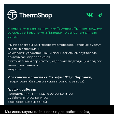
Интернет-магазин сантехники Термшоп. Прямые продажи
со склада в Воронеже и Липецке по выгодным для вас
ценам.
Мы предлагаем Вам множество товаров, которые смогут
внести в вашу жизнь
комфорт и удобство. Наши специалисты смогут всегда
помочь вам определиться
с оптимальным вариантом, идеально подходящим под все
ваши пожелания и
запросы.
Московский проспект, 11з, офис 211, г. Воронеж,
(территория бывшего экскаваторного завода)
График работы:
Понедельник - Пятница: с 09.00 до 18.00
Суббота: с 10.00 до 14.00
Воскресенье: выходной
Узнать подробную информациювы сможете по телефону +7
Мы используем файлы cookie для работы сайта,
473 300-31-39 или E-mail: sale@thermshop.ru