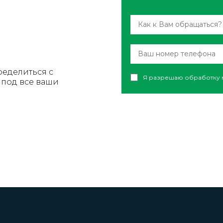
ределиться с
Я разрешаю обработку 
под все ваши