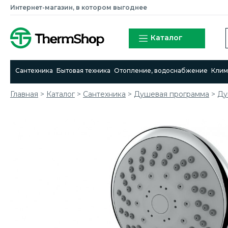
Интернет-магазин, в котором выгоднее
Каталог
Сантехника
Бытовая техника
Отопление, водоснабжение
Клим
Главная
>
Каталог
>
Сантехника
>
Душевая программа
>
Ду