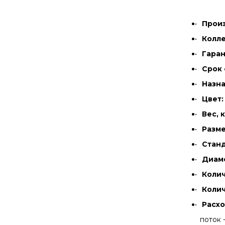
Прои
Колле
Гаран
Срок 
Назна
Цвет:
Вес, к
Разме
Станд
Диаме
Колич
Колич
Расхо
поток -