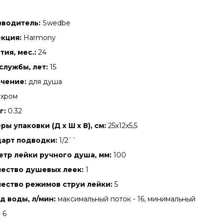
зводитель:
Swedbe
кция:
Harmony
тия, мес.:
24
службы, лет:
15
чение:
для душа
хром
г:
0.32
ры упаковки (Д х Ш х В), см:
25х12х5,5
арт подводки:
1/2``
тр лейки ручного душа, мм:
100
ество душевых леек:
1
ество режимов струи лейки:
5
д воды, л/мин:
максимальный поток - 16, минимальный
 6