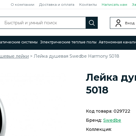
О компании
Доставка и оплата
Контакты
Написать нам
З
Вход
атические системы
Электрические теплые полы
Автономная канал
шевые лейки
>
Лейка душевая Swedbe Harmony 5018
Лейка ду
5018
Код товара:
029722
Бренд:
Swedbe
Коллекция: