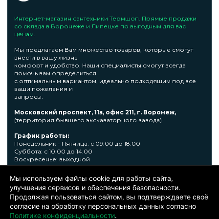
Интернет-магазин сантехники Термшоп. Прямые продажи
со склада в Воронеже и Липецке по выгодным для вас
ценам.
Мы предлагаем Вам множество товаров, которые смогут
внести в вашу жизнь
комфорт и удобство. Наши специалисты смогут всегда
помочь вам определиться
с оптимальным вариантом, идеально подходящим под все
ваши пожелания и
запросы.
Московский проспект, 11з, офис 211, г. Воронеж,
(территория бывшего экскаваторного завода)
График работы:
Понедельник - Пятница: с 09.00 до 18.00
Суббота: с 10.00 до 14.00
Воскресенье: выходной
Узнать подробную информациювы сможете по телефону +7
Мы используем файлы cookie для работы сайта,
473 300-31-39 или E-mail: sale@thermshop.ru
улучшения сервисов и обеспечения безопасности.
Продолжая пользоваться сайтом, вы подтверждаете своё
© 2024. ООО «Термшоп». Все права защищены.
Политика
согласие на обработку персональных данных согласно
конфиденциальности
. Информация представленная на сайте не
является публичной офертой. Окончательную цену уточняйте у
Политике конфиденциальности
.