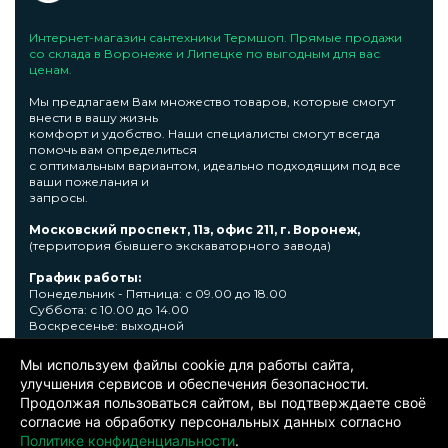
Интернет-магазин сантехники Термшоп. Прямые продажи
со склада в Воронеже и Липецке по выгодным для вас
ценам.
Мы предлагаем Вам множество товаров, которые смогут
внести в вашу жизнь
комфорт и удобство. Наши специалисты смогут всегда
помочь вам определиться
с оптимальным вариантом, идеально подходящим под все
ваши пожелания и
запросы.
Московский проспект, 11з, офис 211, г. Воронеж,
(территория бывшего экскаваторного завода)
График работы:
Понедельник - Пятница: с 09.00 до 18.00
Суббота: с 10.00 до 14.00
Воскресенье: выходной
Узнать подробную информациювы сможете по телефону +7
Мы используем файлы cookie для работы сайта,
473 300-31-39 или E-mail: sale@thermshop.ru
улучшения сервисов и обеспечения безопасности.
Продолжая пользоваться сайтом, вы подтверждаете своё
© 2024. ООО «Термшоп». Все права защищены.
Политика
согласие на обработку персональных данных согласно
конфиденциальности
. Информация представленная на сайте не
является публичной офертой. Окончательную цену уточняйте у
Политике конфиденциальности
.