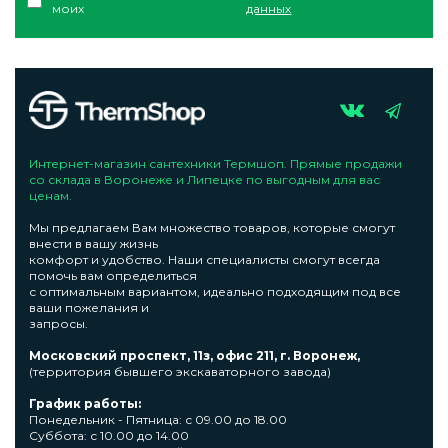
моих
данных
Интернет-магазин сантехники Термшоп. Прямые продажи
со склада в Воронеже и Липецке по выгодным для вас
ценам.
Мы предлагаем Вам множество товаров, которые смогут
внести в вашу жизнь
комфорт и удобство. Наши специалисты смогут всегда
помочь вам определиться
с оптимальным вариантом, идеально подходящим под все
ваши пожелания и
запросы.
Московский проспект, 11з, офис 211, г. Воронеж,
(территория бывшего экскаваторного завода)
График работы:
Понедельник - Пятница: с 09.00 до 18.00
Суббота: с 10.00 до 14.00