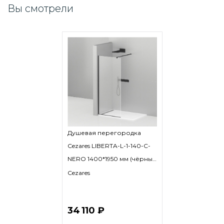
Вы смотрели
Душевая перегородка
Cezares LIBERTA-L-1-140-C-
NERO 1400*1950 мм (чёрный
матовый/прозрачное)
Cezares
34 110 ₽