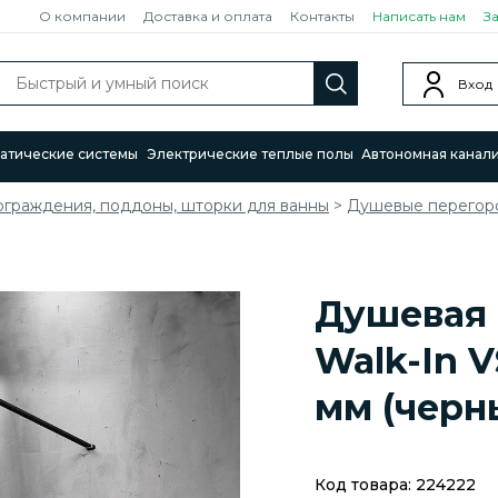
О компании
Доставка и оплата
Контакты
Написать нам
З
Вход
атические системы
Электрические теплые полы
Автономная канал
ограждения, поддоны, шторки для ванны
>
Душевые перегор
Душевая 
Walk-In 
мм (черн
Код товара:
224222