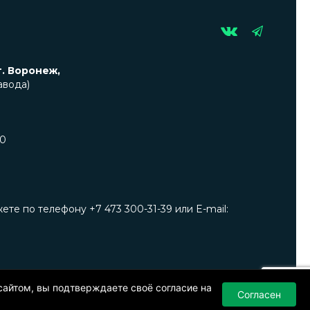
г. Воронеж,
авода)
00
е по телефону +7 473 300-31-39 или E-mail:
я публичной офертой. Окончательную цену уточняйте у
ия в изделия без предварительного уведомления.
сайтом, вы подтверждаете своё согласие на
Согласен