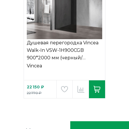
Душевая перегородка Vincea
Walk-In VSW-1H900CGB
900*2000 мм (черный/
тонированное)
Vincea
22 150 ₽
22 770 ₽