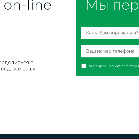
on-line
Мы пер
ределиться с
Я разрешаю обработку 
под все ваши