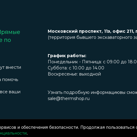
Московский проспект, 11з, офис 211, 
 Прямые
(территория бывшего экскаваторного з
е по
График работы:
Понедельник - Пятница: с 09.00 до 18.
ут внести
Суббота: с 10.00 до 14.00
Воскресенье: выходной
а помочь
 все ваши
Узнать подробную информациювы сможет
sale@thermshop.ru
нфиденциальности
. Информация представленная на сайте не являетс
едставленной продукции оставляет за собой право вносить изменен
ервисов и обеспечения безопасности. Продолжая пользоваться 
нциальности
.