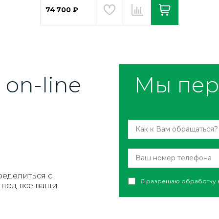
74 700 ₽
on-line
Мы пер
ределиться с
Я разрешаю обработку 
под все ваши