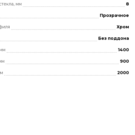
стекла, мм
8
Прозрачное
филя
Хром
Без поддона
 мм
1400
мм
900
мм
2000