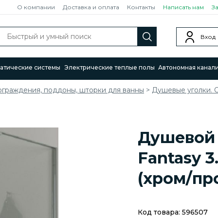
О компании
Доставка и оплата
Контакты
Написать нам
З
Вход
атические системы
Электрические теплые полы
Автономная канал
ограждения, поддоны, шторки для ванны
>
Душевые уголки. 
Душевой 
Fantasy 3
(хром/пр
Код товара:
596507