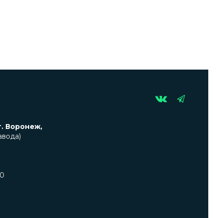
г. Воронеж,
авода)
00