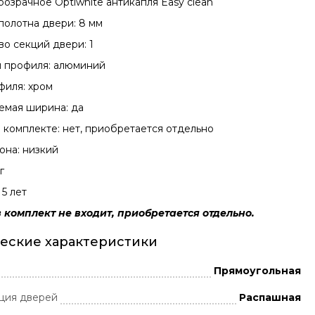
розрачное Optiwhite антикапля Easy clean
полотна двери: 8 мм
во секций двери: 1
 профиля: алюминий
филя: хром
емая ширина: да
 комплекте: нет, приобретается отдельно
она: низкий
г
 5 лет
 комплект не входит, приобретается отдельно.
еские характеристики
Прямоугольная
ция дверей
Распашная