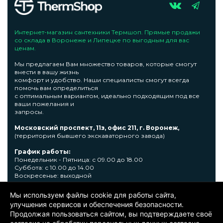
Интернет-магазин сантехники Термшоп. Прямые продажи
со склада в Воронеже и Липецке по выгодным для вас
ценам.
Мы предлагаем Вам множество товаров, которые смогут
внести в вашу жизнь
комфорт и удобство. Наши специалисты смогут всегда
помочь вам определиться
с оптимальным вариантом, идеально подходящим под все
ваши пожелания и
запросы.
Московский проспект, 11з, офис 211, г. Воронеж,
(территория бывшего экскаваторного завода)
График работы:
Понедельник - Пятница: с 09.00 до 18.00
Суббота: с 10.00 до 14.00
Воскресенье: выходной
Узнать подробную информациювы сможете по телефону +7
Мы используем файлы cookie для работы сайта,
473 300-31-39 или E-mail: sale@thermshop.ru
улучшения сервисов и обеспечения безопасности.
Продолжая пользоваться сайтом, вы подтверждаете своё
© 2024. ООО «Термшоп». Все права защищены.
Политика
конфиденциальности
. Информация представленная на сайте не