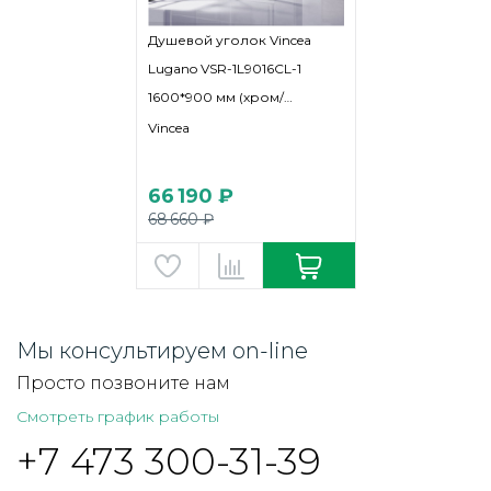
Душевой уголок Vincea
Lugano VSR-1L9016CL-1
1600*900 мм (хром/
прозрачное)
Vincea
66 190 ₽
68 660 ₽
Мы консультируем on-line
Просто позвоните нам
Смотреть график работы
+7 473 300-31-39