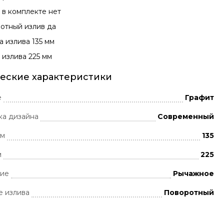
 в комплекте нет
отный излив да
а излива 135 мм
 излива 225 мм
еские характеристики
е
Графит
ка дизайна
Современный
мм
135
м
225
ние
Рычажное
 излива
Поворотный