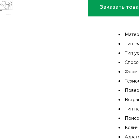
Заказать тов
Матер
Тип с
Тип у
Спосо
Форма
Техно
Повер
Встра
Тип п
Присо
Колич
Аэрат