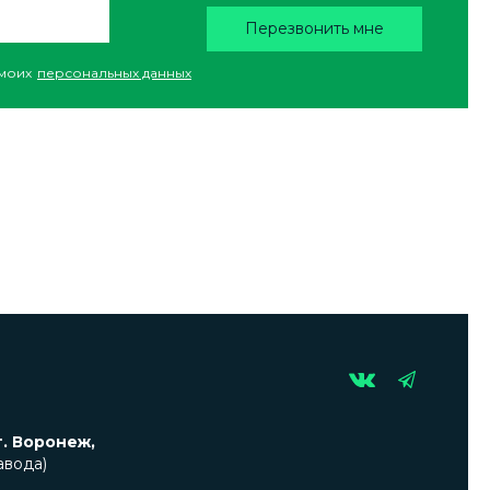
Перезвонить мне
моих
персональных данных
г. Воронеж,
авода)