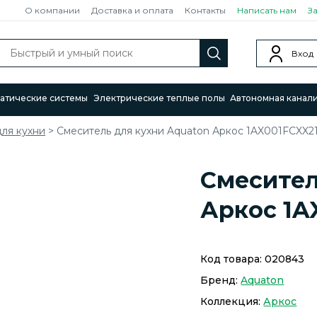
О компании
Доставка и оплата
Контакты
Написать нам
З
Вход
атические системы
Электрические теплые полы
Автономная канал
ля кухни
>
Смеситель для кухни Aquaton Аркос 1AX001FCXX21
Смесител
Аркос 1A
Код товара:
020843
Бренд:
Aquaton
Коллекция:
Аркос