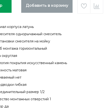
ар
Добавить в корзину
иал корпуса латунь
месителя однорычажный смеситель
становки смесителя на мойку
б монтажа горизонтальный
 округлая
логия покрытия искусственный камень
хность матовая
иваемый нет
одводки гибкая
единительный размер 1/2
ество монтажных отверстий 1
ор да