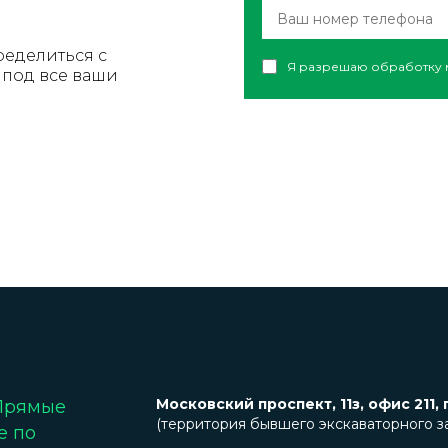
ределиться с
Я разрешаю обработку 
под все ваши
Московский проспект, 11з, офис 211, 
 Прямые
(территория бывшего экскаваторного з
е по