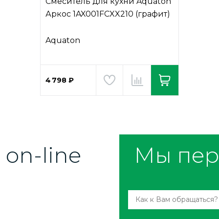
Смеситель для кухни Aquaton
Аркос 1AX001FCXX210 (графит)
Aquaton
4 798 ₽
on-line
Мы пер