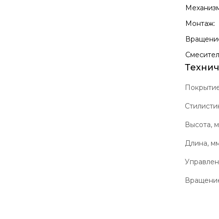
Механизм
Монтаж:
Вращение
Смесител
Технич
Покрыти
Стилисти
Высота, 
Длина, м
Управле
Вращение