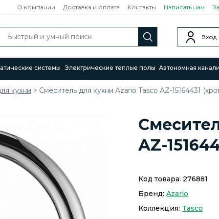
О компании
Доставка и оплата
Контакты
Написать нам
З
Вход
атические системы
Электрические теплые полы
Автономная канал
ля кухни
>
Смеситель для кухни Azario Tasco AZ-15164431 (хро
Смесител
AZ-151644
Код товара:
276881
Бренд:
Azario
Коллекция:
Tasco