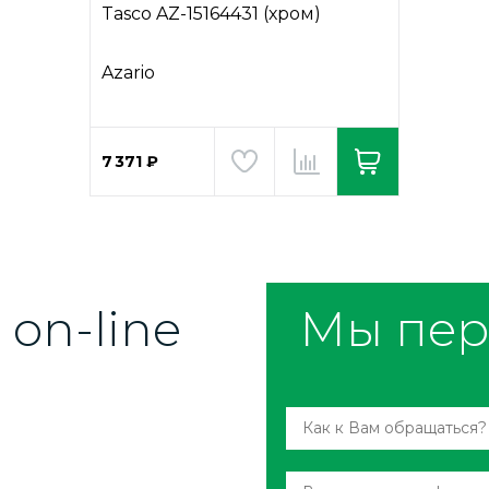
Tasco AZ-15164431 (хром)
Azario
7 371 ₽
on-line
Мы пер