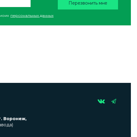
Перезвонить мне
моих
персональных данных
г. Воронеж,
авода)