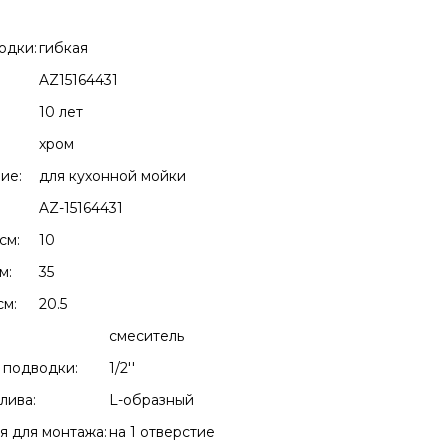
одки:
гибкая
AZ15164431
:
10 лет
хром
ие:
для кухонной мойки
AZ-15164431
см:
10
м:
35
см:
20.5
смеситель
 подводки:
1/2''
лива:
L-образный
я для монтажа:
на 1 отверстие