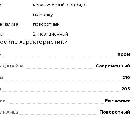
:
керамический картридж
на мойку
 излива:
поворотный
ь:
2- позиционный
еские характеристики
е
Хром
ка дизайна
Современный
мм
210
м
205
ние
Рычажное
 излива
Поворотный