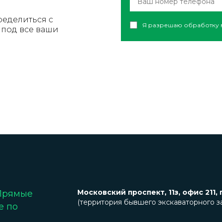
ределиться с
Я разрешаю обработку 
под все ваши
Московский проспект, 11з, офис 211, 
 Прямые
(территория бывшего экскаваторного з
е по