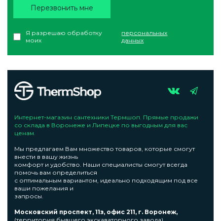
Перезвонить мне
Я разрешаю обработку
персональных
моих
данных
Интернет-магазин сантехники Термшоп. Прямые продажи
со склада в Воронеже и Липецке по выгодным для вас
ценам.
Мы предлагаем Вам множество товаров, которые смогут
внести в вашу жизнь
комфорт и удобство. Наши специалисты смогут всегда
помочь вам определиться
с оптимальным вариантом, идеально подходящим под все
ваши пожелания и
запросы.
Московский проспект, 11з, офис 211, г. Воронеж,
(территория бывшего экскаваторного завода)