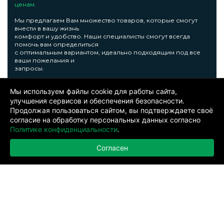
ценам.
Мы предлагаем Вам множество товаров, которые смогут
внести в вашу жизнь
комфорт и удобство. Наши специалисты смогут всегда
помочь вам определиться
с оптимальным вариантом, идеально подходящим под все
ваши пожелания и
запросы.
Московский проспект, 11з, офис 211, г. Воронеж,
Мы используем файлы cookie для работы сайта,
(территория бывшего экскаваторного завода)
улучшения сервисов и обеспечения безопасности.
График работы:
Продолжая пользоваться сайтом, вы подтверждаете своё
Понедельник - Пятница: с 09.00 до 18.00
согласие на обработку персональных данных согласно
Суббота: с 10.00 до 14.00
Политике конфиденциальности
.
Воскресенье: выходной
Согласен
Узнать подробную информациювы сможете по телефону +7
473 300-31-39 или E-mail: sale@thermshop.ru
© 2024. ООО «Термшоп». Все права защищены.
Политика
конфиденциальности
. Информация представленная на сайте не
является публичной офертой. Окончательную цену уточняйте у
менеджера по телефону: +7 473 300-31-39.Производитель представленной
продукции оставляет за собой право вносить изменения в изделия без
предварительного уведомления.