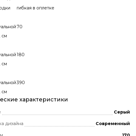
водки
гибкая в оплетке
уальной
70
, см
уальной
180
, см
уальной
390
, см
еские характеристики
е
Серый
ка дизайна
Современный
мм
170