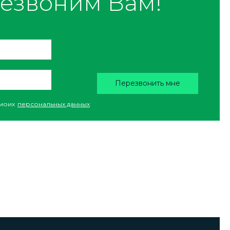
езвоним Вам!
Перезвонить мне
моих
персональных данных