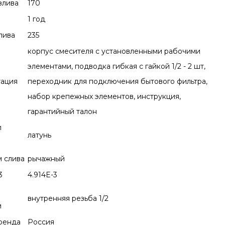
злива
170
1 год
лива
235
корпус смесителя с установленными рабочими
элементами, подводка гибкая с гайкой 1/2 - 2 шт,
тация
переходник для подключения бытового фильтра,
набор крепежных элементов, инструкция,
гарантийный талон
л
латунь
 слива
рычажный
3
4.914E-3
внутренняя резьба 1/2
и
ренда
Россия