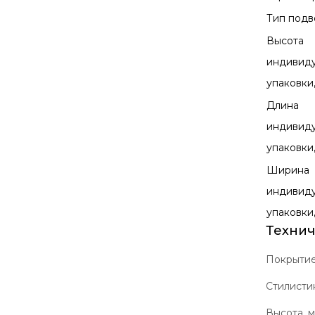
Тип под
Высота
индивид
упаковки
Длина
индивид
упаковки
Ширина
индивид
упаковки
Технич
Покрыти
Стилисти
Высота, 