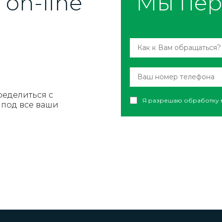
on-line
Мы пер
ределиться с
Я разрешаю обработку 
под все ваши