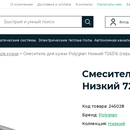
О компании
Доставка и оплата
Контакты
Написать нам
З
Вход
атические системы
Электрические теплые полы
Автономная канал
ля кухни
>
Смеситель для кухни Polygran Низкий 726316 (сер
Смесител
Низкий 7
Код товара:
245028
Бренд:
Polygran
Коллекция:
Низкий