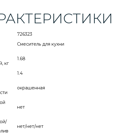
РАКТЕРИСТИКИ
726323
Смеситель для кухни
1.68
, кг
1.4
окрашенная
сти
ой
нет
ой/
нет/нет/нет
злив